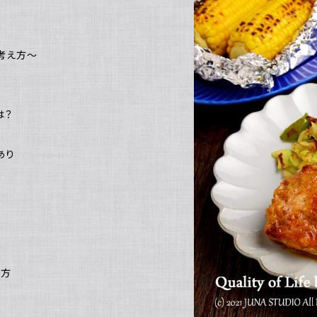
考え方～
は？
あり
り方