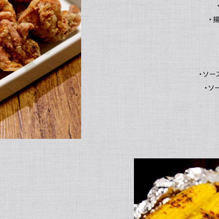
・
・ソー
・ソ