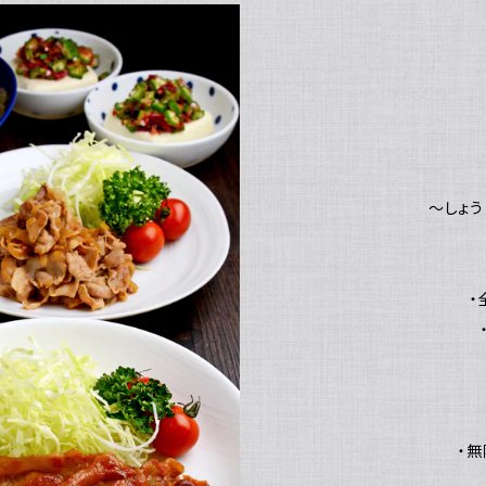
～しょ
・
・