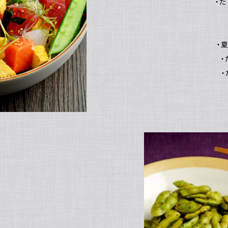
・
・
・