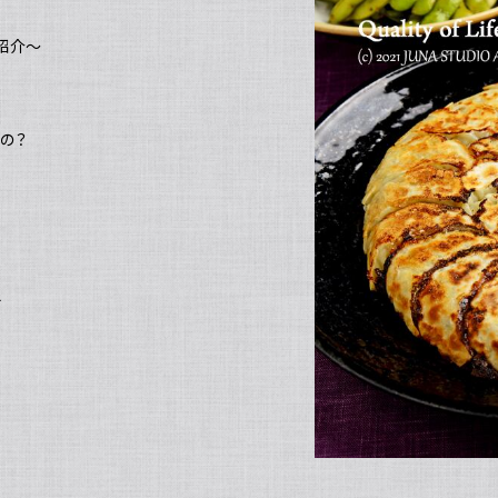
紹介～
の？
え