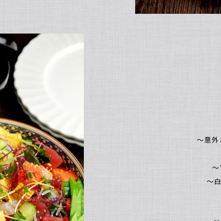
～意外と
～
～白