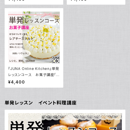
／動画ダウンロード付き！
ートケーキ」／動画ダウンロード
付き！
『JUNA Online Kitchen』単発
レッスンコース お菓子講座「は
ちみつレモン香るレアチーズタ
¥4,400
ルト」／動画ダウンロード付き！
単発レッスン イベント料理講座