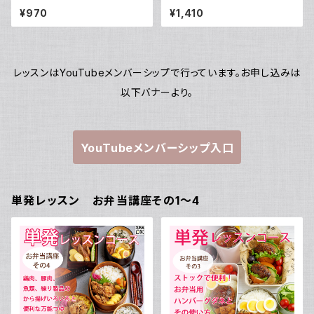
定期レッスンを徹底サポート＆
ス」! 毎月一度の定期レッスン
¥970
¥1,410
様々な特典付き！
を徹底サポート＆様々な特典付
き！＜動画保証付き＞
レッスンはYouTubeメンバーシップで行っています。お申し込みは
以下バナーより。
YouTubeメンバーシップ入口
単発レッスン お弁当講座その1～4