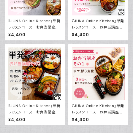
『JUNA Online Kitchen』単発
『JUNA Online Kitchen』単発
レッスンコース お弁当講座
レッスンコース お弁当講座
その4 から揚げ弁当いろいろ
その3 ストックで便利！ お弁当
¥4,400
¥4,400
～鶏肉、豚肉、魚類、練り製品を
用 ハンバーグダネと その使い
使ったから揚げの作り方～ ～お
方／動画ダウンロード付き！
弁当につかえる万能つゆ 7：1：
1～／動画ダウンロード付き！
『JUNA Online Kitchen』単発
『JUNA Online Kitchen』単発
レッスンコース お弁当講座
レッスンコース お弁当講座
その2 鶏1枚肉の扱い方をレク
その1 ゆで豚3変化で3回分の
¥4,400
¥4,400
チャー／動画ダウンロード付き！
お弁当が作れる／動画ダウンロ
ード付き！