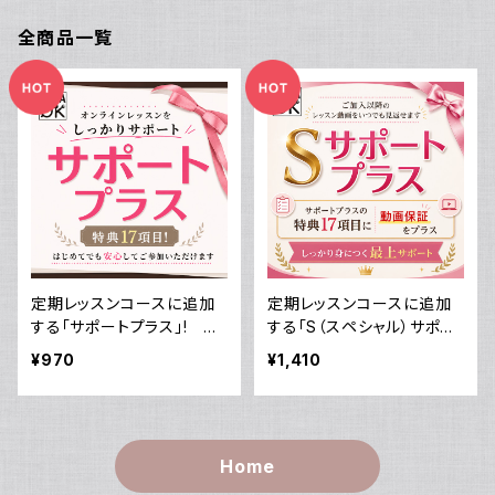
全商品一覧
定期レッスンコースに追加
定期レッスンコースに追加
する「サポートプラス」! 毎
する「S（スペシャル）サポー
月一度の定期レッスンを徹
トプラス」! 毎月一度の定
¥970
¥1,410
底サポート＆様々な特典付
期レッスンを徹底サポート＆
き！
様々な特典付き！＜動画保
証付き＞
Home