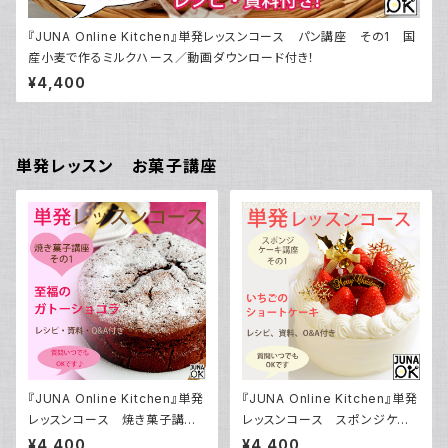
『JUNA Online Kitchen』単発レッスンコース パン講座 その1 国
産小麦で作るミルクハース／動画ダウンロード付き！
¥4,400
単発レッスン お菓子講座
『JUNA Online Kitchen』単発
『JUNA Online Kitchen』単発
レッスンコース 焼き菓子講座
レッスンコース スポンジケー
その1 「至福のガトーショコラ」
キ講座 その1 「いちごのショ
¥4,400
¥4,400