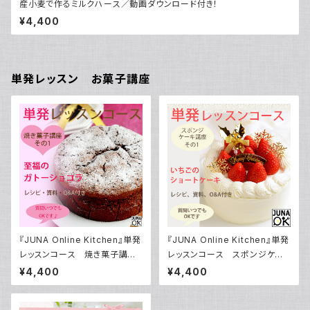
産小麦で作るミルクハース／動画ダウンロード付き！
¥4,400
単発レッスン お菓子講座
『JUNA Online Kitchen』単発
『JUNA Online Kitchen』単発
レッスンコース 焼き菓子講座
レッスンコース スポンジケー
その1 「至福のガトーショコラ」
キ講座 その1 「いちごのショ
¥4,400
¥4,400
／動画ダウンロード付き！
ートケーキ」／動画ダウンロード
付き！