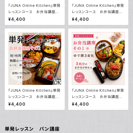
『JUNA Online Kitchen』単発
『JUNA Online Kitchen』単発
レッスンコース お弁当講座
レッスンコース お弁当講座
その4 から揚げ弁当いろいろ
その3 ストックで便利！ お弁当
¥4,400
¥4,400
～鶏肉、豚肉、魚類、練り製品を
用 ハンバーグダネと その使い
使ったから揚げの作り方～ ～お
方／動画ダウンロード付き！
弁当につかえる万能つゆ 7：1：
1～／動画ダウンロード付き！
『JUNA Online Kitchen』単発
『JUNA Online Kitchen』単発
レッスンコース お弁当講座
レッスンコース お弁当講座
その2 鶏1枚肉の扱い方をレク
その1 ゆで豚3変化で3回分の
¥4,400
¥4,400
チャー／動画ダウンロード付き！
お弁当が作れる／動画ダウンロ
ード付き！
単発レッスン パン講座