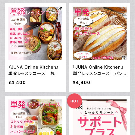
『JUNA Online Kitchen』
『JUNA Online Kitchen』
単発レッスンコース お弁
単発レッスンコース パン
当講座 その4 から揚げ
講座 その1 国産小麦で
¥4,400
¥4,400
弁当いろいろ～鶏肉、豚肉、
作るミルクハース／動画ダ
魚類、練り製品を使ったから
ウンロード付き！
揚げの作り方～ ～お弁当に
つかえる万能つゆ 7：1：1
～／動画ダウンロード付き！