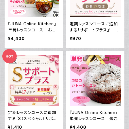
『JUNA Online Kitchen』
定期レッスンコースに追加
単発レッスンコース お弁
する「サポートプラス」! 毎
当講座 その3 ストックで
月一度の定期レッスンを徹
¥4,400
¥970
便利！ お弁当用 ハンバーグ
底サポート＆様々な特典付
ダネと その使い方／動画ダ
き！
ウンロード付き！
定期レッスンコースに追加
『JUNA Online Kitchen』
する「S（スペシャル）サポー
単発レッスンコース 焼き
トプラス」! 毎月一度の定
菓子講座その1 「至福のガ
¥1,410
¥4,400