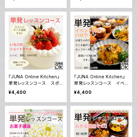
期レッスンを徹底サポート＆
トーショコラ」／動画ダウン
様々な特典付き！＜動画保
ロード付き！
証付き＞
『JUNA Online Kitchen』
『JUNA Online Kitchen』
単発レッスンコース スポ
単発レッスンコース イベ
ンジケーキ講座 その1
ント料理 ハロウィン パ
¥4,400
¥4,400
「いちごのショートケーキ」／
スタ＆サラダ＆カップケーキ
動画ダウンロード付き！
／動画ダウンロード付き！