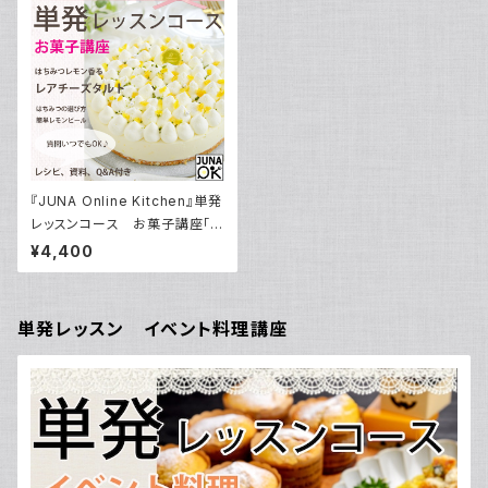
『JUNA Online Kitchen』単発
レッスンコース お菓子講座「は
ちみつレモン香るレアチーズタ
¥4,400
ルト」／動画ダウンロード付き！
単発レッスン イベント料理講座