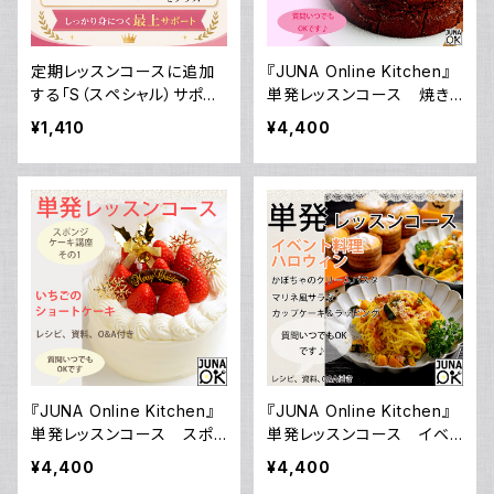
定期レッスンコースに追加
『JUNA Online Kitchen』
する「S（スペシャル）サポー
単発レッスンコース 焼き
トプラス」! 毎月一度の定
菓子講座その1 「至福のガ
¥1,410
¥4,400
期レッスンを徹底サポート＆
トーショコラ」／動画ダウン
様々な特典付き！＜動画保
ロード付き！
証付き＞
『JUNA Online Kitchen』
『JUNA Online Kitchen』
単発レッスンコース スポ
単発レッスンコース イベ
ンジケーキ講座 その1
ント料理 ハロウィン パ
¥4,400
¥4,400
「いちごのショートケーキ」／
スタ＆サラダ＆カップケーキ