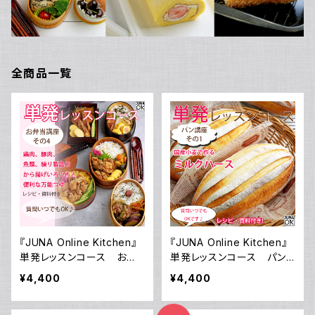
全商品一覧
『JUNA Online Kitchen』
『JUNA Online Kitchen』
単発レッスンコース お弁
単発レッスンコース パン
当講座 その4 から揚げ
講座 その1 国産小麦で
¥4,400
¥4,400
弁当いろいろ～鶏肉、豚肉、
作るミルクハース／動画ダ
魚類、練り製品を使ったから
ウンロード付き！