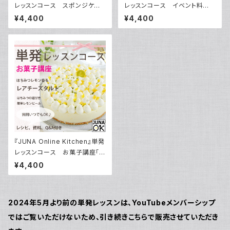
レッスンコース スポンジケー
レッスンコース イベント料
キ講座 その1 「いちごのショ
理 ハロウィン パスタ＆サラダ
¥4,400
¥4,400
ートケーキ」／動画ダウンロード
＆カップケーキ／動画ダウンロ
付き！
ード付き！
『JUNA Online Kitchen』単発
レッスンコース お菓子講座「は
ちみつレモン香るレアチーズタ
¥4,400
ルト」／動画ダウンロード付き！
2024年5月より前の単発レッスンは、YouTubeメンバーシップ
ではご覧いただけないため、引き続きこちらで販売させていただき