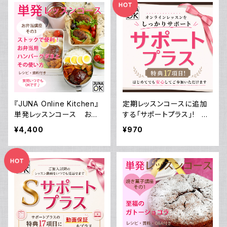
揚げの作り方～ ～お弁当に
つかえる万能つゆ 7：1：1
～／動画ダウンロード付き！
『JUNA Online Kitchen』
定期レッスンコースに追加
単発レッスンコース お弁
する「サポートプラス」! 毎
当講座 その3 ストックで
月一度の定期レッスンを徹
¥4,400
¥970
便利！ お弁当用 ハンバーグ
底サポート＆様々な特典付
ダネと その使い方／動画ダ
き！
ウンロード付き！