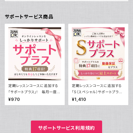
サポートサービス商品
定期レッスンコースに追加する
定期レッスンコースに追加する
「サポートプラス」! 毎月一度の
「S（スペシャル）サポートプラ
定期レッスンを徹底サポート＆
ス」! 毎月一度の定期レッスン
¥970
¥1,410
様々な特典付き！
を徹底サポート＆様々な特典付
き！＜動画保証付き＞
サポートサービス利用規約