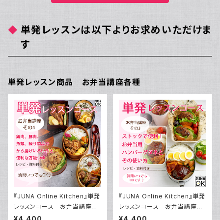
単発レッスンは以下よりお求めいただけま
す
単発レッスン商品 お弁当講座各種
『JUNA Online Kitchen』単発
『JUNA Online Kitchen』単発
レッスンコース お弁当講座
レッスンコース お弁当講座
その4 から揚げ弁当いろいろ
その3 ストックで便利！ お弁当
¥4,400
¥4,400