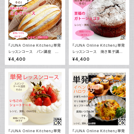
『JUNA Online Kitchen』単発
『JUNA Online Kitchen』単発
レッスンコース パン講座 そ
レッスンコース 焼き菓子講座
の1 国産小麦で作るミルクハ
その1 「至福のガトーショコラ」
¥4,400
¥4,400
ース／動画ダウンロード付き！
／動画ダウンロード付き！
『JUNA Online Kitchen』単発
『JUNA Online Kitchen』単発