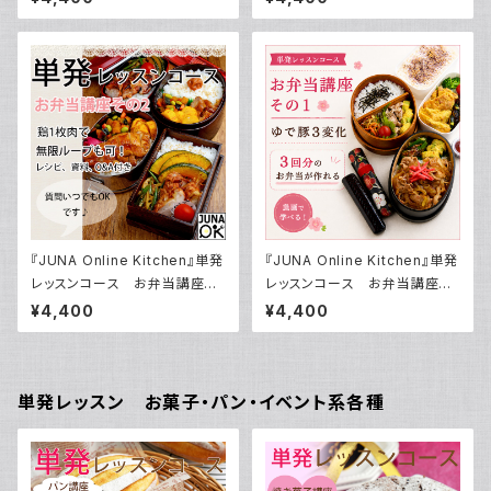
～鶏肉、豚肉、魚類、練り製品を
用 ハンバーグダネと その使い
使ったから揚げの作り方～ ～お
方／動画ダウンロード付き！
弁当につかえる万能つゆ 7：1：
1～／動画ダウンロード付き！
『JUNA Online Kitchen』単発
『JUNA Online Kitchen』単発
レッスンコース お弁当講座
レッスンコース お弁当講座
その2 鶏1枚肉の扱い方をレク
その1 ゆで豚3変化で3回分の
¥4,400
¥4,400
チャー／動画ダウンロード付き！
お弁当が作れる／動画ダウンロ
ード付き！
単発レッスン お菓子・パン・イベント系各種